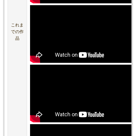
これま
での作
品